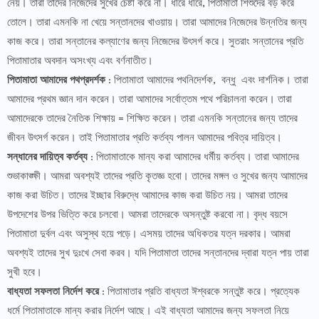
নেয়। তারা তাদের নিজেদের সুখের চেষ্টা করে না। ধীরে ধীরে, পিতামাতা শিশুদের বড় করে
তোলে। তারা এমনকি না খেয়ে সন্তানদের খাওয়ায়। তারা আমাদের নিজেদের উন্নতির জন্য
কাজ করে। তারা সন্তানের কল্যাণের জন্য নিজেদের উৎসর্গ করে। সুতরাং সন্তানের প্রতি
পিতামাতার অবদান অসংখ্য এবং বর্ণনাতীত।
পিতামাতা আমাদের পথপ্রদর্শক
: পিতামাতা আমাদের পথনিদের্শক, বন্ধু এবং দার্শনিক। তারা
আমাদের প্রথম জ্ঞান দান করেন। তারা আমাদের সর্বোত্তম পথে পরিচালনা করেন। তারা
আমাদেরকে তাদের নৈতিক শিক্ষায় = শিক্ষিত করেন। তারা এমনকি সন্তানের জন্য তাদের
জীবন উৎসর্গ করেন। তাই পিতামাতার প্রতি কর্তব্য পালন আমাদের পবিত্র দায়িত্ব।
সন্ধানের দায়িত্ব কর্তব্য
: পিতামাতাকে মান্য করা আমাদের ধর্মীয় কর্তব্য। তারা আমাদের
শুভাকাঙ্ক্ষী। আমরা অবশ্যই তাদের প্রতি কৃতজ্ঞ হবো। তাদের মঙ্গল ও সুখের জন্য আমাদের
কাজ করা উচিত। তাদের ইচ্ছার বিরুদ্ধে আমাদের কাজ করা উচিত নয়। আমরা তাদের
উপদেশের উপর ভিত্তি করে চলবো। আমরা তাদেরকে অসন্তুষ্ট করবো না। বৃদ্ধ বয়সে
পিতামাতা দুর্বল এবং অসুস্থ হয়ে পড়ে। এসময় তাদের অধিকতর যত্ন দরকার। আমরা
অবশ্যই তাদের সুখ দুঃখে সেবা করব। যদি পিতামাতা তাদের সন্তানদের দ্বারা যত্ন পায় তারা
সুখী হবে।
বাধ্যতা সফলতা নির্দেশ করে
: পিতামাতার প্রতি বাধ্যতা ঈশ্বরকে সন্তুষ্ট করে। প্রত্যেক
ধর্মে পিতামাতাকে মান্য করার নির্দেশ আছে। এই বাধ্যতা আমাদের জন্য সফলতা নিয়ে