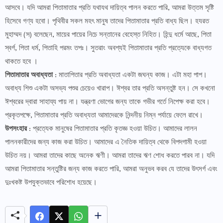
আসবে। যদি আমরা পিতামাতার প্রতি যথাযথ দায়িত্ব পালন করতে পারি, আমরা উত্তম সৃষ্টি
হিসেবে গণ্য হবো। পৃথিবীর সকল মহৎ মানুষ তাদের পিতামাতার প্রতি বাধ্য ছিল। হযরত
মুহাম্মদ (স) বলেছেন, মায়ের পায়ের নিচে সন্তানের বেহেস্ত নিহিত। হিন্দু ধর্মে আছে, পিতা
স্বর্গ, পিতা ধর্ম, পিতাহি পরমং তপঃ। সুতরাং অবশ্যই পিতামাতার প্রতি প্রত্যেকে বাধ্যগত
থাকতে হবে ।
পিতামাতার অবাধ্যতা
: মাতাপিতার প্রতি অবাধ্যতা একটা জঘন্য কাজ। এটা মহা পাপ।
অবাধ্য শিশু একটা অসভ্য পশুর চেয়েও খারাপ। ঈশ্বর তার প্রতি অসন্তুষ্ট হন। সে কখনো
ঈশ্বরের দ্বারা সাহায্য পায় না। যন্ত্রণা ভোগের জন্য তাকে গভীর গর্তে নিপেক্ষ করা হবে।
প্রকৃতপক্ষে, পিতামাতার প্রতি অবাধ্যতা আমাদেরকে নিন্দনীয় নিম্ন পর্যায়ে ফেলে রাখে।
উপসংহার
: প্রত্যেক মানুষের পিতামাতার প্রতি কৃতজ্ঞ হওয়া উচিত। আমাদের লালন
পালনকারীদের জন্য কাজ করা উচিত। আমাদের এ নৈতিক দায়িত্ব থেকে বিপদগামী হওয়া
উচিত নয়। আমরা তাদের কাছে অনেক ঋণী। আমরা তাদের ঋণ শোধ করতে পারব না। যদি
আমরা পিতামাতার সন্তুষ্টির জন্য কাজ করতে পারি, আমরা অনুভব করব যে তাদের উৎসর্গ এবং
দুঃখকষ্ট উপযুক্তভাবে পরিশোধ হয়েছে।