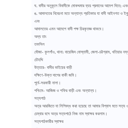
ঘ. বাদীর অনুকূলে বিবাদীকে মোকদ্দমার ব্যয় প্রদানের আদেশ দিতে; এব
ঙ. আদালতের বিবেচনা মতে অন্যান্য প্রতিকার যা বাদী আইনগত ও ইকুই
এবং
আদালতের এমন আদেশে বাদী পক্ষ চিরকৃতজ্ঞ থাকবে।
অদ্য তাং
তফসিল
মৌজা- কুলগাঁও, থানা: বায়েজিদ বোস্তামী, জেলা-চট্টগ্রাম, খতিয়
চৌহদ্দি
উত্তরে- বাদীর ভাইয়ের বাড়ী
দক্ষিণে-উক্ত দাগের বাকী জমি।
পূর্বে-সরকারী নালা।
পশ্চিমে- আজিজ ও শফির বাড়ী এবং অন্যান্য।
সত্যপাঠ
অত্র আরজিতে যা লিপিবদ্ধ করা হয়েছে তা আমার বিশ্বাস মতে সত্য
চেম্বার বসে অত্র সত্যপাঠে নিজ নাম স্বাক্ষর করলাম।
সত্যপাঠকারীর স্বাক্ষর