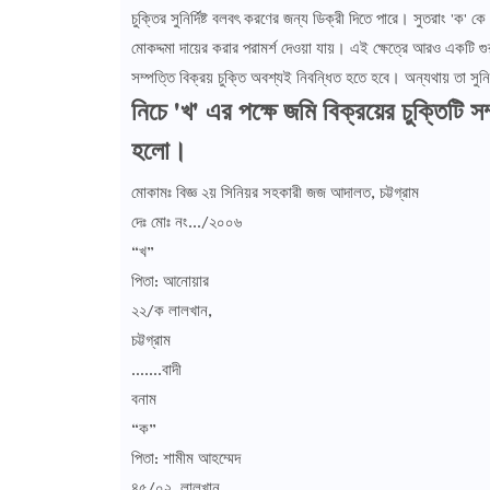
চুক্তির সুনির্দিষ্ট বলবৎ করণের জন্য ডিক্রী দিতে পারে। সুতরাং 'ক' 
মোকদ্দমা দায়ের করার পরামর্শ দেওয়া যায়। এই ক্ষেত্রে আরও একটি গুর
সম্পত্তি বিক্রয় চুক্তি অবশ্যই নিবন্ধিত হতে হবে। অন্যথায় তা সুনি
নিচে 'খ' এর পক্ষে জমি বিক্রয়ের চুক্তিটি
হলো।
মোকামঃ বিজ্ঞ ২য় সিনিয়র সহকারী জজ আদালত, চট্টগ্রাম
দেঃ মোঃ নং.../২০০৬
“খ”
পিতা: আনোয়ার
২২/ক লালখান,
চট্টগ্রাম
…….বাদী
বনাম
“ক”
পিতা: শামীম আহম্মেদ
৪৫/০২, লালখান