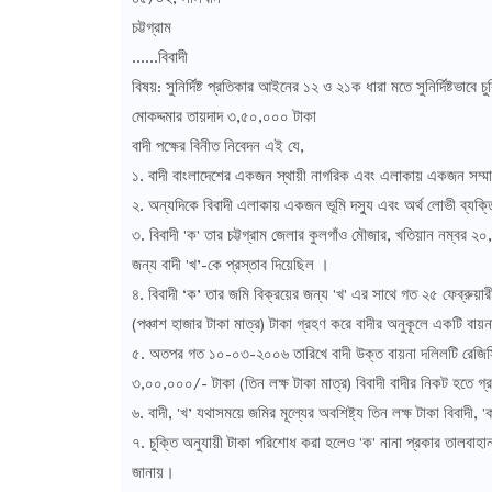
চট্টগ্রাম
……বিবাদী
বিষয়: সুনির্দিষ্ট প্রতিকার আইনের ১২ ও ২১ক ধারা মতে সুনির্দিষ্টভাবে 
মোকদ্দমার তায়দাদ ৩,৫০,০০০ টাকা
বাদী পক্ষের বিনীত নিবেদন এই যে,
১. বাদী বাংলাদেশের একজন স্থায়ী নাগরিক এবং এলাকায় একজন সম্মা
২. অন্যদিকে বিবাদী এলাকায় একজন ভূমি দস্যু এবং অর্থ লোভী ব্যক্
৩. বিবাদী 'ক' তার চট্টগ্রাম জেলার কুলগাঁও মৌজার, খতিয়ান নম্
জন্য বাদী 'খ’-কে প্রস্তাব দিয়েছিল ।
৪. বিবাদী ‘ক’ তার জমি বিক্রয়ের জন্য 'খ' এর সাথে গত ২৫ ফেব্রুয়
(পঞ্চাশ হাজার টাকা মাত্র) টাকা গ্রহণ করে বাদীর অনুকূলে একটি বায়
৫. অতপর গত ১০-০৩-২০০৬ তারিখে বাদী উক্ত বায়না দলিলটি রেজিস্ট্রি
৩,০০,০০০/- টাকা (তিন লক্ষ টাকা মাত্র) বিবাদী বাদীর নিকট হতে গ্
৬. বাদী, 'খ’ যথাসময়ে জমির মূল্যের অবশিষ্ট্য তিন লক্ষ টাকা বিবাদী
৭. চুক্তি অনুযায়ী টাকা পরিশোধ করা হলেও 'ক' নানা প্রকার তালব
জানায়।