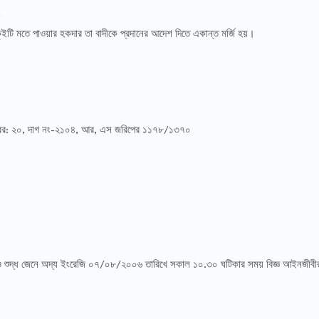
ং
টি মতে পাওয়ার হকদার তা বাদীকে প্রদানের আদেশ দিতে একান্ত মর্জি হয়।
ার নম্বর: ২০, দাগ নং-২১০৪, আর, এস জরিপের ১১৭৮/১৩৭০
 ও শুদ্ধ জেনে অদ্য ইংরেজি ০৭/০৮/২০০৬ তারিখে সকাল ১০.৩০ ঘটিকার সময় বিজ্ঞ আইনজীবী